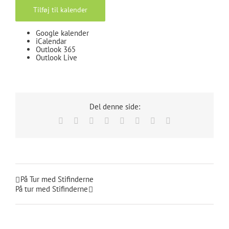
Tilføj til kalender
Google kalender
iCalendar
Outlook 365
Outlook Live
Del denne side:
Facebook
X
Reddit
LinkedIn
Tumblr
Pinterest
Vk
E-
mail
På Tur med Stifinderne
På tur med Stifinderne