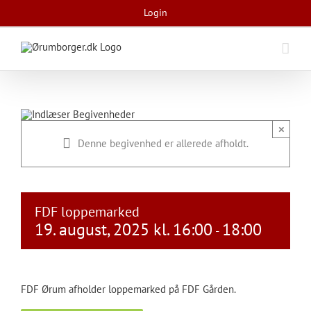
Skip
Login
to
content
×
Denne begivenhed er allerede afholdt.
FDF loppemarked
19. august, 2025 kl. 16:00
18:00
-
FDF Ørum afholder loppemarked på FDF Gården.