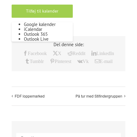
Tilføj til kalender
Google kalender
iCalendar
Outlook 365
Outlook Live
Del denne side:
Facebook
X
Reddit
LinkedIn
Tumblr
Pinterest
Vk
E-mail
FDF loppemarked
På tur med Stifindergruppen