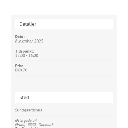
Detaljer
Dato:
8. oktober, 2025
Tidspunkt:
12:00 - 16:00
Pris:
DKK70
Sted
Sundgaardshus
Østergade 34
Ørum
,
8830
Danmark