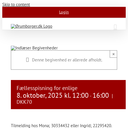
Skip to content
Login
×
Denne begivenhed er allerede afholdt.
Fællesspisning for enlige
8. oktober, 2025 kl. 12:00
16:00
-
|
DKK70
Tilmelding hos Mona; 30334432 eller Ingrid; 22295420.