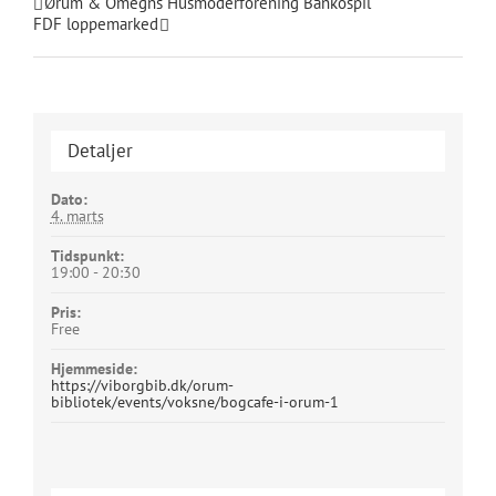
Ørum & Omegns Husmoderforening Bankospil
FDF loppemarked
Detaljer
Dato:
4. marts
Tidspunkt:
19:00 - 20:30
Pris:
Free
Hjemmeside:
https://viborgbib.dk/orum-
bibliotek/events/voksne/bogcafe-i-orum-1