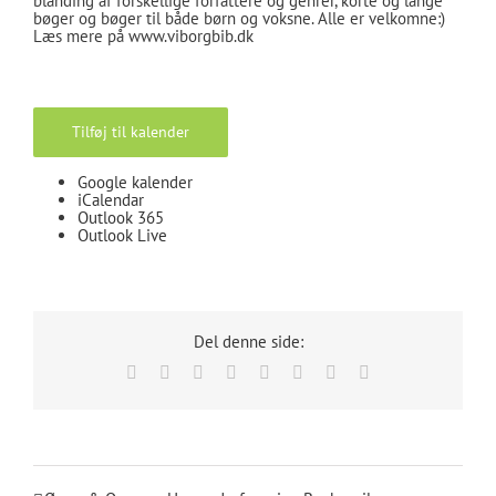
blanding af forskellige forfattere og genrer, korte og lange
bøger og bøger til både børn og voksne. Alle er velkomne:)
Læs mere på www.viborgbib.dk
Tilføj til kalender
Google kalender
iCalendar
Outlook 365
Outlook Live
Del denne side:
Facebook
X
Reddit
LinkedIn
Tumblr
Pinterest
Vk
E-
mail