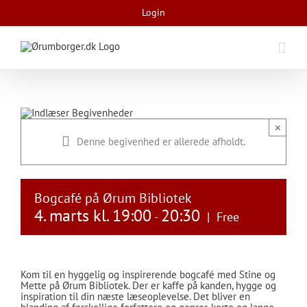
Skip
Login
to
content
×
Denne begivenhed er allerede afholdt.
Bogcafé på Ørum Bibliotek
4. marts kl. 19:00
20:30
-
|
Free
Kom til en hyggelig og inspirerende bogcafé med Stine og
Mette på Ørum Bibliotek. Der er kaffe på kanden, hygge og
inspiration til din næste læseoplevelse. Det bliver en