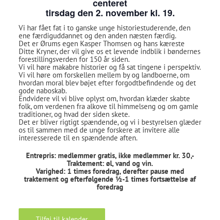
centeret
tirsdag den 2. november kl. 19.
Vi har fået fat i to ganske unge historiestuderende, den
ene færdiguddannet og den anden næsten færdig.
Det er Ørums egen Kasper Thomsen og hans kæreste
Ditte Kryner, der vil give os et levende indblik i bøndernes
forestillingsverden for 150 år siden.
Vi vil høre makabre historier og få sat tingene i perspektiv.
Vi vil høre om forskellen mellem by og landboerne, om
hvordan moral blev bøjet efter forgodtbefindende og det
gode naboskab.
Endvidere vil vi blive oplyst om, hvordan klæder skabte
folk, om verdenen fra alkove til himmelseng og om gamle
traditioner, og hvad der siden skete.
Det er bliver rigtigt spændende, og vi i bestyrelsen glæder
os til sammen med de unge forskere at invitere alle
interesserede til en spændende aften.
Entrepris: medlemmer gratis, ikke medlemmer kr. 30,-
Traktement: øl, vand og vin.
Varighed: 1 times foredrag, derefter pause med
traktement og efterfølgende ½-1 times fortsættelse af
foredrag
Tilføj til kalender