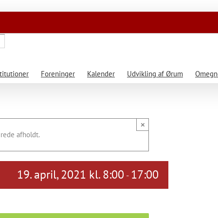
titutioner
Foreninger
Kalender
Udvikling af Ørum
Omegne
×
rede afholdt.
19. april, 2021 kl. 8:00
17:00
-