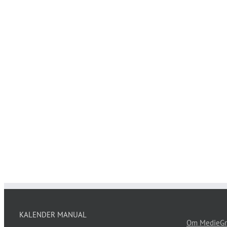
KALENDER MANUAL
Om MedieGr