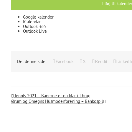
Tilføj til kalende
Google kalender
iCalendar
Outlook 365
Outlook Live
Del denne side:
Facebook
X
Reddit
LinkedI
Tennis 2021 – Banerne er nu klar til brug
Ørum og Omegns Husmoderforening – Bankospil