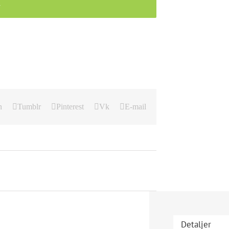
r
n
Tumblr
Pinterest
Vk
E-mail
Detaljer