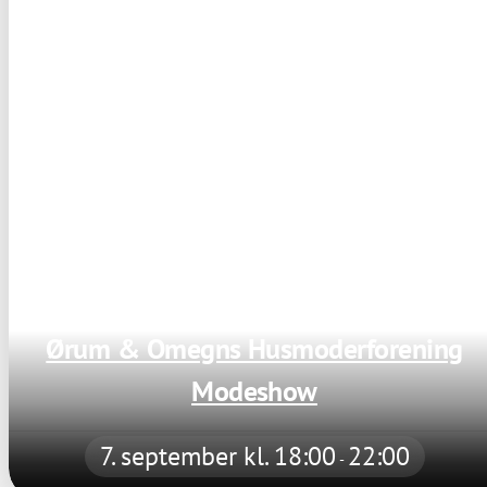
Ørum & Omegns Husmoderforening
Modeshow
7. september kl. 18:00
22:00
-