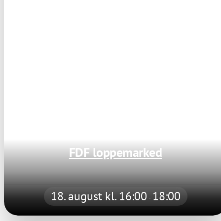
FDF loppemarked
18. august kl. 16:00
18:00
-