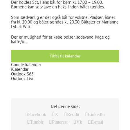
Der holdes Sct. Hans bål for børn kl. 17.00 – 19.00.
Børnene kan selv lave en heks, inden bålet tændes.
Som sædvanlig er der også bål for voksne. Pladsen åbner
fra kl. 20.00 og bålet tændes kl. 20.30. Båltaler er Marianne
Lybek Witt.
Der er mulighed for at købe pølser, sodavand, kage og
kaffe/te.
Tilføj til kalender
Google kalender
iCalendar
Outlook 365
Outlook Live
Del denne side:
Facebook
X
Reddit
LinkedIn
Tumblr
Pinterest
Vk
E-mail