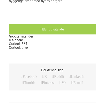
hyggelige timer med byens borgere.
Tilføj til kalender
Google kalender
iCalendar
Outlook 365
Outlook Live
Del denne side:
Facebook
X
Reddit
LinkedIn
Tumblr
Pinterest
Vk
E-mail