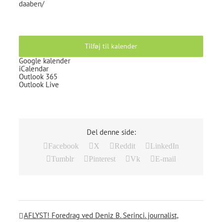
daaben/
Tilføj til kalender
Google kalender
iCalendar
Outlook 365
Outlook Live
Del denne side:
Facebook
X
Reddit
LinkedIn
Tumblr
Pinterest
Vk
E-mail
AFLYST! Foredrag ved Deniz B. Serinci. journalist,