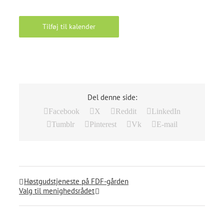
Tilføj til kalender
Del denne side:
Facebook
X
Reddit
LinkedIn
Tumblr
Pinterest
Vk
E-mail
Høstgudstjeneste på FDF-gården
Valg til menighedsrådet