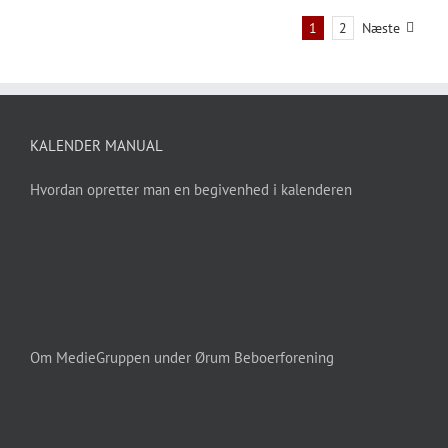
3.
2.
1
2
Næste
2019
KALENDER MANUAL
Hvordan opretter man en begivenhed i kalenderen
Om MedieGruppen under Ørum Beboerforening