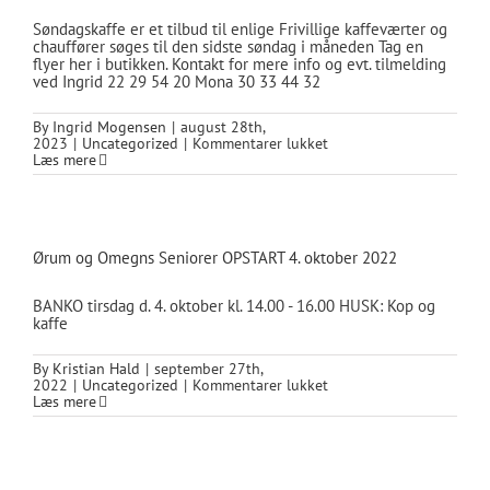
Søndagskaffe er et tilbud til enlige Frivillige kaffeværter og
chauffører søges til den sidste søndag i måneden Tag en
flyer her i butikken. Kontakt for mere info og evt. tilmelding
ved Ingrid 22 29 54 20 Mona 30 33 44 32
By
Ingrid Mogensen
|
august 28th,
til
2023
|
Uncategorized
|
Kommentarer lukket
Søndagskaffe
Læs mere
i
Ørum
og
omegn!
Ørum og Omegns Seniorer OPSTART 4. oktober 2022
BANKO tirsdag d. 4. oktober kl. 14.00 - 16.00 HUSK: Kop og
kaffe
By
Kristian Hald
|
september 27th,
til
2022
|
Uncategorized
|
Kommentarer lukket
Ørum
Læs mere
og
Omegns
Seniorer
OPSTART
4.