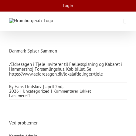
Skip
Login
to
content
Danmark Spiser Sammen
Ældresagen i Tjele inviterer til Fællesspisning og Kabaret i
Hammershøj Forsamlingshus. Køb billet. Se
https://www.aeldresagen.dk/lokalafdelinger/tjele
By
Hans Lindskov
|
april 2nd,
til
2026
|
Uncategorized
|
Kommentarer lukket
Danmark
Læs mere
Spiser
Sammen
Ved problemer