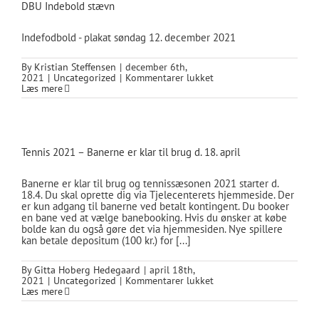
DBU Indebold stævn
oktober
2022
Indefodbold - plakat søndag 12. december 2021
By
Kristian Steffensen
|
december 6th,
til
2021
|
Uncategorized
|
Kommentarer lukket
DBU
Læs mere
Indebold
stævn
Tennis 2021 – Banerne er klar til brug d. 18. april
Banerne er klar til brug og tennissæsonen 2021 starter d.
18.4. Du skal oprette dig via Tjelecenterets hjemmeside. Der
er kun adgang til banerne ved betalt kontingent. Du booker
en bane ved at vælge banebooking. Hvis du ønsker at købe
bolde kan du også gøre det via hjemmesiden. Nye spillere
kan betale depositum (100 kr.) for [...]
By
Gitta Hoberg Hedegaard
|
april 18th,
til
2021
|
Uncategorized
|
Kommentarer lukket
Tennis
Læs mere
2021
–