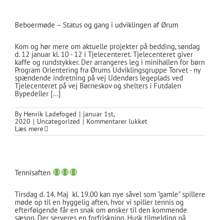
Banerne
er
klar
Beboermøde – Status og gang i udviklingen af Ørum
til
brug
d.
Kom og hør mere om aktuelle projekter på bedding, søndag
18.
d. 12 januar kl. 10 - 12 i Tjelecenteret. Tjelecenteret giver
april
kaffe og rundstykker. Der arrangeres leg i minihallen for børn
Program Orientering fra Ørums Udviklingsgruppe Torvet - ny
spændende indretning på vej Udendørs legeplads ved
Tjelecenteret på vej Børneskov og shelters i Futdalen
Bypedeller [...]
By
Henrik Ladefoged
|
januar 1st,
til
2020
|
Uncategorized
|
Kommentarer lukket
Beboermøde
Læs mere
–
Status
og
gang
i
Tennisaften
udviklingen
af
Ørum
Tirsdag d. 14. Maj kl. 19.00 kan nye såvel som "gamle" spillere
møde op til en hyggelig aften, hvor vi spiller tennis og
efterfølgende får en snak om ønsker til den kommende
sæson. Der serveres en forfriskning. Husk tilmelding på