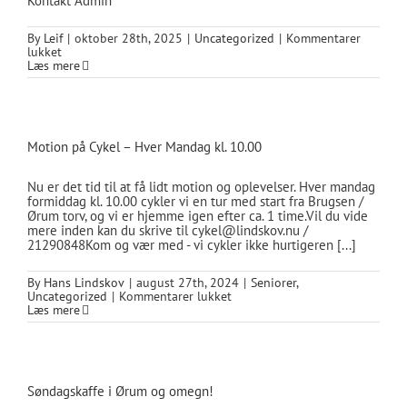
Kontakt Admin
By
Leif
|
oktober 28th, 2025
|
Uncategorized
|
Kommentarer
til
lukket
Ved
Læs mere
problemer
Motion på Cykel – Hver Mandag kl. 10.00
Nu er det tid til at få lidt motion og oplevelser. Hver mandag
formiddag kl. 10.00 cykler vi en tur med start fra Brugsen /
Ørum torv, og vi er hjemme igen efter ca. 1 time.Vil du vide
mere inden kan du skrive til cykel@lindskov.nu /
21290848Kom og vær med - vi cykler ikke hurtigeren [...]
By
Hans Lindskov
|
august 27th, 2024
|
Seniorer
,
til
Uncategorized
|
Kommentarer lukket
Motion
Læs mere
på
Cykel
–
Hver
Mandag
Søndagskaffe i Ørum og omegn!
kl.
10.00