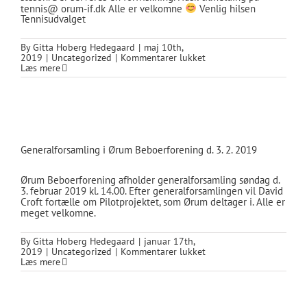
tennis@ orum-if.dk Alle er velkomne
Venlig hilsen
Tennisudvalget
By
Gitta Hoberg Hedegaard
|
maj 10th,
til
2019
|
Uncategorized
|
Kommentarer lukket
Tennisaften
Læs mere
Generalforsamling i Ørum Beboerforening d. 3. 2. 2019
Ørum Beboerforening afholder generalforsamling søndag d.
3. februar 2019 kl. 14.00. Efter generalforsamlingen vil David
Croft fortælle om Pilotprojektet, som Ørum deltager i. Alle er
meget velkomne.
By
Gitta Hoberg Hedegaard
|
januar 17th,
til
2019
|
Uncategorized
|
Kommentarer lukket
Generalforsamling
Læs mere
i
Ørum
Beboerforening
d.