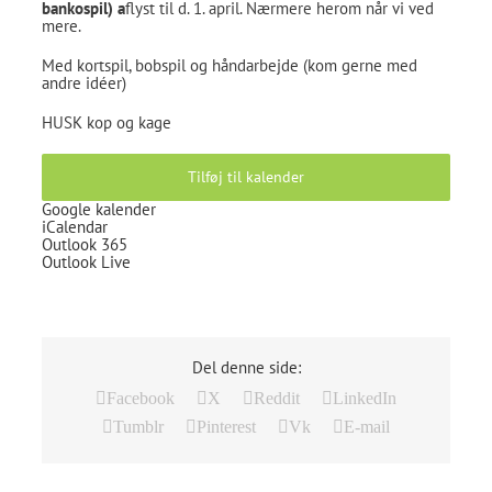
bankospil) a
flyst til d. 1. april. Nærmere herom når vi ved
mere.
Med kortspil, bobspil og håndarbejde (kom gerne med
andre idéer)
HUSK kop og kage
Tilføj til kalender
Google kalender
iCalendar
Outlook 365
Outlook Live
Del denne side:
Facebook
X
Reddit
LinkedIn
Tumblr
Pinterest
Vk
E-mail