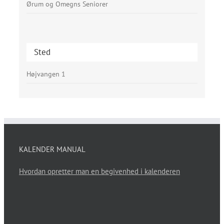
Ørum og Omegns Seniorer
Sted
Højvangen 1
KALENDER MANUAL
Hvordan opretter man en begivenhed i kalenderen