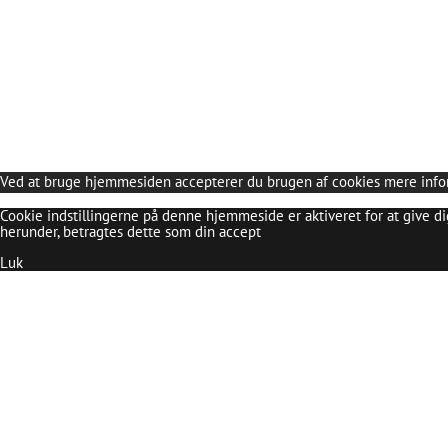
Skip
to
content
Ved at bruge hjemmesiden accepterer du brugen af cookies
mere info
Cookie indstillingerne på denne hjemmeside er aktiveret for at give d
herunder, betragtes dette som din accept
Luk